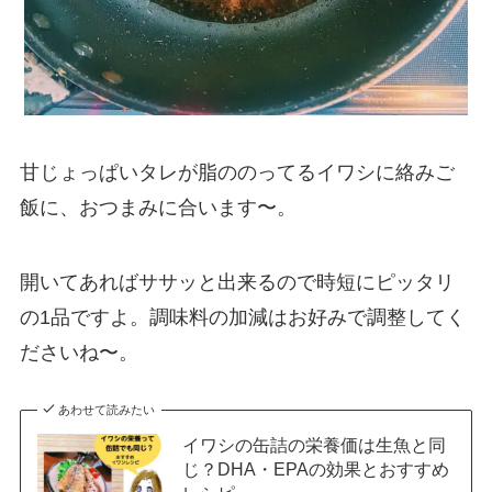
甘じょっぱいタレが脂ののってるイワシに絡みご
飯に、おつまみに合います〜。
開いてあればササッと出来るので時短にピッタリ
の1品ですよ。調味料の加減はお好みで調整してく
ださいね〜。
あわせて読みたい
イワシの缶詰の栄養価は生魚と同
じ？DHA・EPAの効果とおすすめ