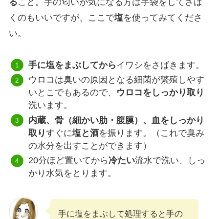
る
こと。手の匂いが気になる方は手袋をしてさば
くのもいいですが、
ここで
塩
を使ってみて
くださ
い。
手に塩をまぶしてから
イワシをさばきます。
ウロコは臭いの原因となる細菌が繁殖しやす
いとこでもあるので、
ウロコをしっかり取り
洗います。
内蔵、骨（細かい肋・腹膜）、血をしっかり
取り
すぐに
塩と酒
を振ります。（これで臭み
の水分を出すことができます）
20分ほど置いてから
冷たい
流水で洗い、しっ
かり水気をとります。
手に塩をまぶして処理すると手の