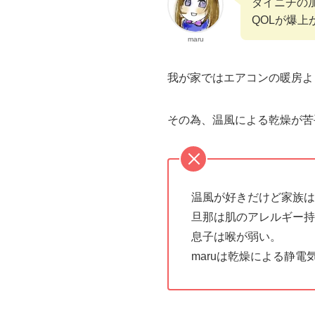
ダイニチの
QOLが爆
maru
我が家ではエアコンの暖房よ
その為、温風による乾燥が苦
温風が好きだけど家族は
旦那は肌のアレルギー持
息子は喉が弱い。
maruは乾燥による静